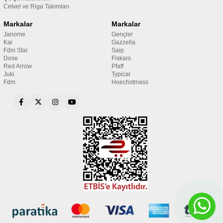
Cetvel ve Riga Takımları
Markalar
Markalar
Janome
Gençler
Kai
Gazzella
Fdm Star
Saip
Dose
Fiskars
Red Arrow
Pfaff
Juki
Typical
Fdm
Hoechstmass