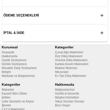
ÖDEME SEÇENEKLERI
İPTAL & İADE
Kurumsal
Kategoriler
Anasayfa
Çuval Ağzı Makineler
Hakkımızda
Düz Dikiş Makineleri
Üyelik Sözleşmesi
Overlok Dikiş Makineleri
Gizlilik Sözleşmesi
Kartela Kesim Makineleri
Mesafeli Satış Sözleşmesi
Makine Motorları
İletişim
Mezuralar
Markalar ve Belgelerimiz
Ev Tipi Dikiş Makineleri
Kategoriler
Hakkımızda
Makaslar
Mağazalarımız
Kazanlı Mini Ütüler
Gizlilik & Güvenlik
İplikler
Müşteri Hizmetleri
Leke Spreyleri ve İlaçlar
Sıkça Sorulan Sorular
İğneler
Bize Ulaşın
Çıt Çıt Makineleri