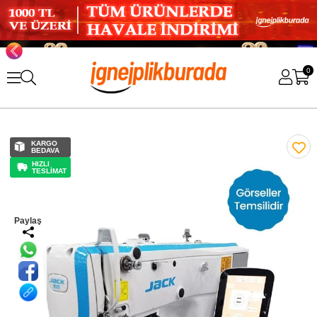
0
KARGO
BEDAVA
HIZLI
TESLİMAT
Paylaş