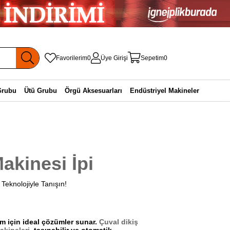
Favorilerim
0
Üye Girişi
Sepetim
0
Grubu
Ütü Grubu
Örgü Aksesuarları
Endüstriyel Makineler
akinesi İpi
n Teknolojiyle Tanışın!
ım için ideal çözümler sunar.
Çuval dikiş