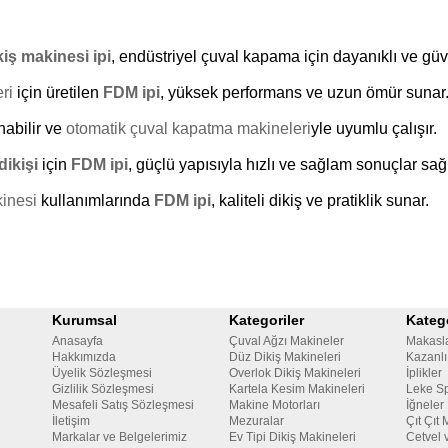
iş makinesi ipi
, endüstriyel çuval kapama için dayanıklı ve güve
ri
için üretilen
FDM ipi
, yüksek performans ve uzun ömür sunar
ınabilir ve
otomatik çuval kapatma makineleri
yle uyumlu çalışır.
dikişi
için
FDM ipi
, güçlü yapısıyla hızlı ve sağlam sonuçlar sağl
inesi
kullanımlarında
FDM ipi
, kaliteli dikiş ve pratiklik sunar.
Kurumsal
Kategoriler
Katego
Anasayfa
Çuval Ağzı Makineler
Makasl
Hakkımızda
Düz Dikiş Makineleri
Kazanlı
Üyelik Sözleşmesi
Overlok Dikiş Makineleri
İplikler
Gizlilik Sözleşmesi
Kartela Kesim Makineleri
Leke Sp
Mesafeli Satış Sözleşmesi
Makine Motorları
İğneler
İletişim
Mezuralar
Çıt Çıt 
Markalar ve Belgelerimiz
Ev Tipi Dikiş Makineleri
Cetvel 