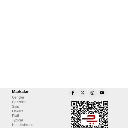
Markalar
Gençler
Gazzella
Saip
Fiskars
Pfaff
Typical
Hoechstmass