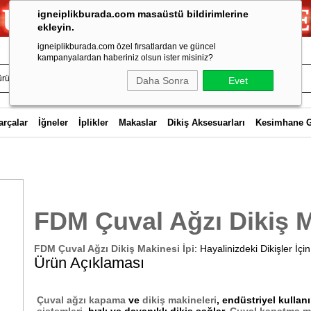
igneiplikburada.com masaüstü bildirimlerine
ekleyin.
igneiplikburada.com özel fırsatlardan ve güncel
kampanyalardan haberiniz olsun ister misiniz?
Daha Sonra
Evet
arçalar
İğneler
İplikler
Makaslar
Dikiş Aksesuarları
Kesimhane 
FDM Çuval Ağzı Dikiş M
FDM Çuval Ağzı Dikiş Makinesi İpi
: Hayalinizdeki Dikişler İçi
Ürün Açıklaması
Çuval ağzı kapama
ve
dikiş makineleri
, endüstriyel kullan