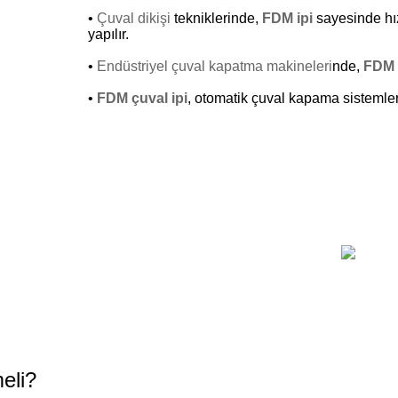
•
Çuval dikişi
tekniklerinde,
FDM ipi
sayesinde hız
yapılır.
•
Endüstriyel çuval kapatma makineleri
nde,
FDM 
•
FDM çuval ipi
, otomatik çuval kapama sistemlerind
eli?