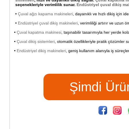
sistemleri
, hızlı ve dayanıklı dikiş sağlar.
Çuval kapatma ma
seçenekleriyle verimlilik sunar.
Endüstriyel çuval dikiş ma
•
Çuval ağzı kapama makineleri
, dayanıklı ve hızlı dikiş için ide
•
Endüstriyel çuval dikiş makineleri
, verimliliği artırır ve uzun 
•
Çuval kapatma makinesi
, taşınabilir tasarımıyla her yerde kol
•
Çuval dikiş sistemleri
, otomatik özellikleriyle pratik çözümler s
•
Endüstriyel dikiş makineleri
, geniş kullanım alanıyla iş süreçleri
Şimdi Ürün