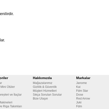
nilirdir.
.
ar.
riler
Hakkımızda
Markalar
ar
Mağazalarımız
Janome
 Mini Ütüler
Gizlilik & Güvenlik
Kai
Müşteri Hizmetleri
Fdm Star
reyleri ve İlaçlar
Sıkça Sorulan Sorular
Dose
Bize Ulaşın
Red Arrow
Makineleri
Juki
ve Riga Takımları
Fdm