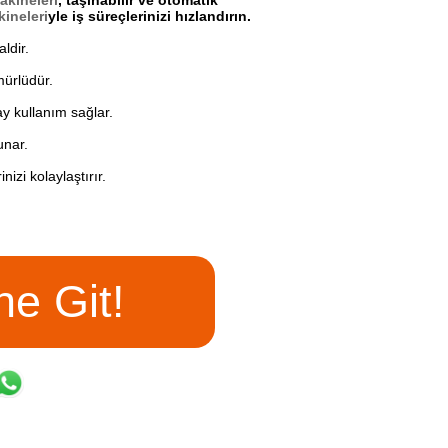
kineleri
, taşınabilir ve otomatik
kineleri
yle iş süreçlerinizi hızlandırın.
aldir.
ömürlüdür.
ay kullanım sağlar.
unar.
nizi kolaylaştırır.
e Git!