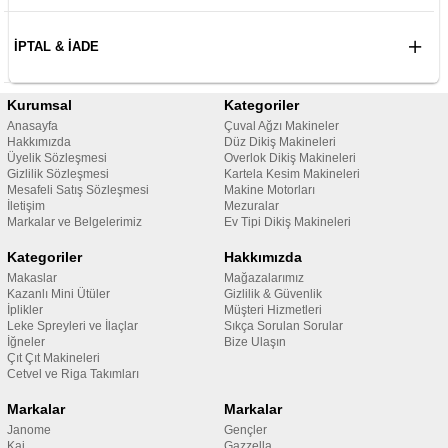
İPTAL & İADE
Kurumsal
Kategoriler
Anasayfa
Çuval Ağzı Makineler
Hakkımızda
Düz Dikiş Makineleri
Üyelik Sözleşmesi
Overlok Dikiş Makineleri
Gizlilik Sözleşmesi
Kartela Kesim Makineleri
Mesafeli Satış Sözleşmesi
Makine Motorları
İletişim
Mezuralar
Markalar ve Belgelerimiz
Ev Tipi Dikiş Makineleri
Kategoriler
Hakkımızda
Makaslar
Mağazalarımız
Kazanlı Mini Ütüler
Gizlilik & Güvenlik
İplikler
Müşteri Hizmetleri
Leke Spreyleri ve İlaçlar
Sıkça Sorulan Sorular
İğneler
Bize Ulaşın
Çıt Çıt Makineleri
Cetvel ve Riga Takımları
Markalar
Markalar
Janome
Gençler
Kai
Gazzella