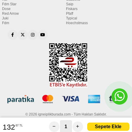
Fdm Star
Saip
Dose
Fiskars
Red Arrow
Pfaff
Juki
Typical
Fdm
Hoechstmass
© 2026 igneiplikburada.com - Tüm Hakları Saklıdır.
132
−
+
67 TL