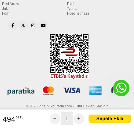
Red Arrow
Pfaff
Juki
Typical
Fdm
Hoechstmass
© 2026 igneiplikburada.com - Tüm Hakları Saklıdır.
494
−
+
54 TL