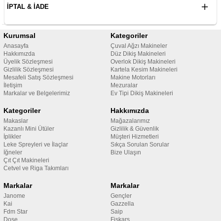
İPTAL & İADE
Kurumsal
Kategoriler
Anasayfa
Çuval Ağzı Makineler
Hakkımızda
Düz Dikiş Makineleri
Üyelik Sözleşmesi
Overlok Dikiş Makineleri
Gizlilik Sözleşmesi
Kartela Kesim Makineleri
Mesafeli Satış Sözleşmesi
Makine Motorları
İletişim
Mezuralar
Markalar ve Belgelerimiz
Ev Tipi Dikiş Makineleri
Kategoriler
Hakkımızda
Makaslar
Mağazalarımız
Kazanlı Mini Ütüler
Gizlilik & Güvenlik
İplikler
Müşteri Hizmetleri
Leke Spreyleri ve İlaçlar
Sıkça Sorulan Sorular
İğneler
Bize Ulaşın
Çıt Çıt Makineleri
Cetvel ve Riga Takımları
Markalar
Markalar
Janome
Gençler
Kai
Gazzella
Fdm Star
Saip
Dose
Fiskars