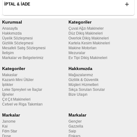
İPTAL & İADE
Kurumsal
Kategoriler
Anasayfa
Çuval Ağzı Makineler
Hakkımızda
Düz Dikiş Makineleri
Üyelik Sözleşmesi
Overlok Dikiş Makineleri
Gizlilik Sözleşmesi
Kartela Kesim Makineleri
Mesafeli Satış Sözleşmesi
Makine Motorları
İletişim
Mezuralar
Markalar ve Belgelerimiz
Ev Tipi Dikiş Makineleri
Kategoriler
Hakkımızda
Makaslar
Mağazalarımız
Kazanlı Mini Ütüler
Gizlilik & Güvenlik
İplikler
Müşteri Hizmetleri
Leke Spreyleri ve İlaçlar
Sıkça Sorulan Sorular
İğneler
Bize Ulaşın
Çıt Çıt Makineleri
Cetvel ve Riga Takımları
Markalar
Markalar
Janome
Gençler
Kai
Gazzella
Fdm Star
Saip
Dose
Fiskars