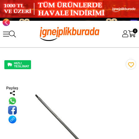
0
HIZLI
TESLİMAT
Paylaş