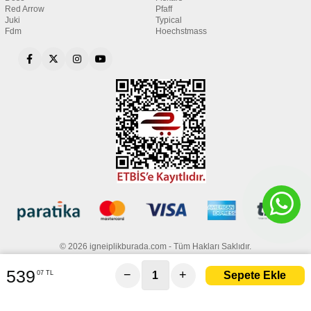
Red Arrow
Pfaff
Juki
Typical
Fdm
Hoechstmass
© 2026 igneiplikburada.com - Tüm Hakları Saklıdır.
539
−
+
07 TL