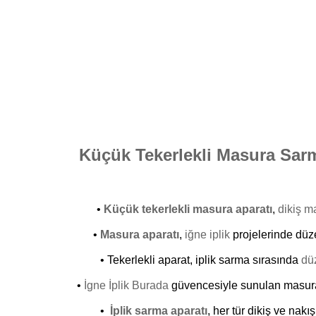
Küçük Tekerlekli Masura Sar
•
Küçük tekerlekli masura aparatı
,
dikiş m
•
Masura aparatı
,
iğne iplik
projelerinde düze
• Tekerlekli aparat, iplik sarma sırasında
dü
•
İgne İplik Burada
güvencesiyle sunulan masura 
•
İplik sarma aparatı
, her tür dikiş ve nak