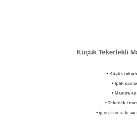
Küçük Tekerlekli M
•
Küçük tekerl
•
İplik sarma
•
Masura apa
•
Tekerlekli ma
•
igneiplikburada
sunu