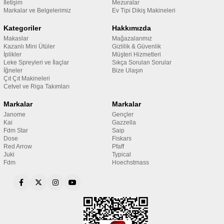
İletişim
Mezuralar
Markalar ve Belgelerimiz
Ev Tipi Dikiş Makineleri
Kategoriler
Hakkımızda
Makaslar
Mağazalarımız
Kazanlı Mini Ütüler
Gizlilik & Güvenlik
İplikler
Müşteri Hizmetleri
Leke Spreyleri ve İlaçlar
Sıkça Sorulan Sorular
İğneler
Bize Ulaşın
Çıt Çıt Makineleri
Cetvel ve Riga Takımları
Markalar
Markalar
Janome
Gençler
Kai
Gazzella
Fdm Star
Saip
Dose
Fiskars
Red Arrow
Pfaff
Juki
Typical
Fdm
Hoechstmass