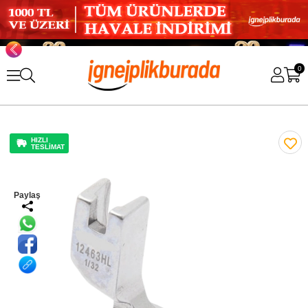
0
HIZLI
TESLİMAT
Paylaş