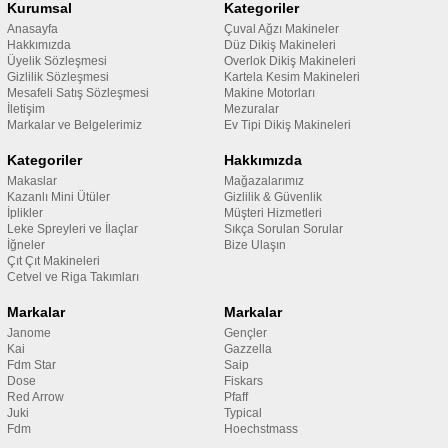
Kurumsal
Kategoriler
Anasayfa
Çuval Ağzı Makineler
Hakkımızda
Düz Dikiş Makineleri
Üyelik Sözleşmesi
Overlok Dikiş Makineleri
Gizlilik Sözleşmesi
Kartela Kesim Makineleri
Mesafeli Satış Sözleşmesi
Makine Motorları
İletişim
Mezuralar
Markalar ve Belgelerimiz
Ev Tipi Dikiş Makineleri
Kategoriler
Hakkımızda
Makaslar
Mağazalarımız
Kazanlı Mini Ütüler
Gizlilik & Güvenlik
İplikler
Müşteri Hizmetleri
Leke Spreyleri ve İlaçlar
Sıkça Sorulan Sorular
İğneler
Bize Ulaşın
Çıt Çıt Makineleri
Cetvel ve Riga Takımları
Markalar
Markalar
Janome
Gençler
Kai
Gazzella
Fdm Star
Saip
Dose
Fiskars
Red Arrow
Pfaff
Juki
Typical
Fdm
Hoechstmass