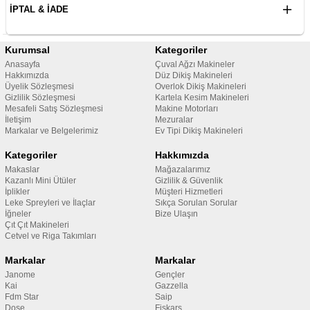
İPTAL & İADE
Kurumsal
Kategoriler
Anasayfa
Çuval Ağzı Makineler
Hakkımızda
Düz Dikiş Makineleri
Üyelik Sözleşmesi
Overlok Dikiş Makineleri
Gizlilik Sözleşmesi
Kartela Kesim Makineleri
Mesafeli Satış Sözleşmesi
Makine Motorları
İletişim
Mezuralar
Markalar ve Belgelerimiz
Ev Tipi Dikiş Makineleri
Kategoriler
Hakkımızda
Makaslar
Mağazalarımız
Kazanlı Mini Ütüler
Gizlilik & Güvenlik
İplikler
Müşteri Hizmetleri
Leke Spreyleri ve İlaçlar
Sıkça Sorulan Sorular
İğneler
Bize Ulaşın
Çıt Çıt Makineleri
Cetvel ve Riga Takımları
Markalar
Markalar
Janome
Gençler
Kai
Gazzella
Fdm Star
Saip
Dose
Fiskars