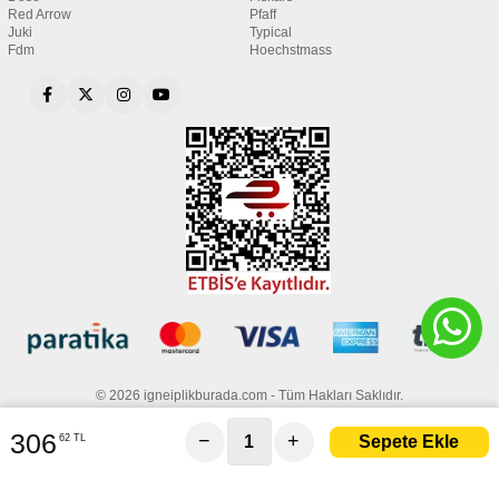
Red Arrow
Pfaff
Juki
Typical
Fdm
Hoechstmass
© 2026 igneiplikburada.com - Tüm Hakları Saklıdır.
306
−
+
62 TL