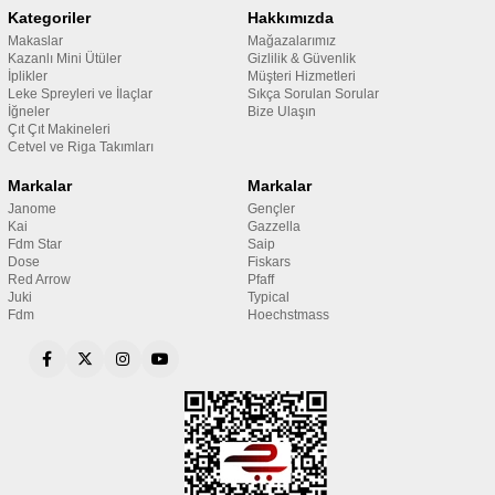
Kategoriler
Hakkımızda
Makaslar
Mağazalarımız
Kazanlı Mini Ütüler
Gizlilik & Güvenlik
İplikler
Müşteri Hizmetleri
Leke Spreyleri ve İlaçlar
Sıkça Sorulan Sorular
İğneler
Bize Ulaşın
Çıt Çıt Makineleri
Cetvel ve Riga Takımları
Markalar
Markalar
Janome
Gençler
Kai
Gazzella
Fdm Star
Saip
Dose
Fiskars
Red Arrow
Pfaff
Juki
Typical
Fdm
Hoechstmass