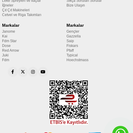
Leke Spreyleri ve İlaçlar
Sıkça Sorulan Sorular
İğneler
Bize Ulaşın
Çıt Çıt Makineleri
Cetvel ve Riga Takımları
Markalar
Markalar
Janome
Gençler
Kai
Gazzella
Fdm Star
Saip
Dose
Fiskars
Red Arrow
Pfaff
Juki
Typical
Fdm
Hoechstmass