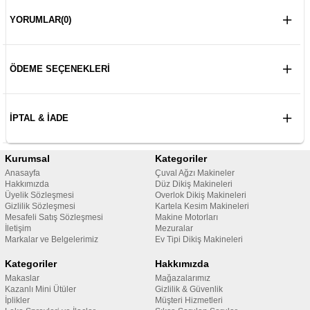
YORUMLAR
(0)
ÖDEME SEÇENEKLERI
İPTAL & İADE
Kurumsal
Kategoriler
Anasayfa
Çuval Ağzı Makineler
Hakkımızda
Düz Dikiş Makineleri
Üyelik Sözleşmesi
Overlok Dikiş Makineleri
Gizlilik Sözleşmesi
Kartela Kesim Makineleri
Mesafeli Satış Sözleşmesi
Makine Motorları
İletişim
Mezuralar
Markalar ve Belgelerimiz
Ev Tipi Dikiş Makineleri
Kategoriler
Hakkımızda
Makaslar
Mağazalarımız
Kazanlı Mini Ütüler
Gizlilik & Güvenlik
İplikler
Müşteri Hizmetleri