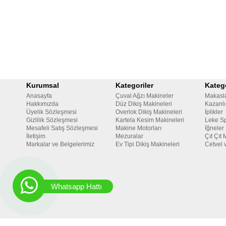
Kurumsal
Kategoriler
Katego
Anasayfa
Çuval Ağzı Makineler
Makasl
Hakkımızda
Düz Dikiş Makineleri
Kazanlı
Üyelik Sözleşmesi
Overlok Dikiş Makineleri
İplikler
Gizlilik Sözleşmesi
Kartela Kesim Makineleri
Leke Sp
Mesafeli Satış Sözleşmesi
Makine Motorları
İğneler
İletişim
Mezuralar
Çıt Çıt 
Markalar ve Belgelerimiz
Ev Tipi Dikiş Makineleri
Cetvel 
Whatsapp Hattı