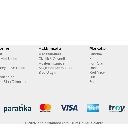
riler
Hakkımızda
Markalar
ar
Mağazalarımız
Janome
 Mini Ütüler
Gizlilik & Güvenlik
Kai
Müşteri Hizmetleri
Fdm Star
reyleri ve İlaçlar
Sıkça Sorulan Sorular
Dose
Bize Ulaşın
Red Arrow
Makineleri
Juki
ve Riga Takımları
Fdm
© 2026 igneiplikburada.com - Tüm Hakları Saklıdır.