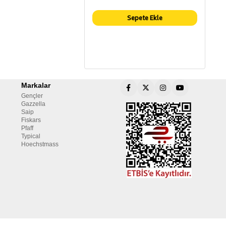
Sepete Ekle
Markalar
Gençler
Gazzella
Saip
Fiskars
Pfaff
Typical
Hoechstmass