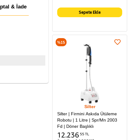
İptal & İade
Sepete Ekle
%15
Silter
Silter | Firmini Askıda Ütüleme
Robotu | 1 Litre | Spr/Mn 2003
Fd | Döner Başlıklı
12.236
55 TL