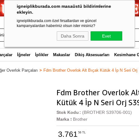
igneiplikburada.com masaüstü bildirimlerine
ekleyin.
igneiplikburada.com özel fırsatlardan ve güncel
kampanyalardan haberiniz olsun ister misiniz?
Daha Sonra
Evet
arçalar
İğneler
İplikler
Makaslar
Dikiş Aksesuarları
Kesimhane 
ğer Overlok Parçaları
Fdm Brother Overlok Alt Bıçak Kütük 4 İp N Seri Or
Fdm Brother Overlok Al
Kütük 4 İp N Seri Orj S
Stok Kodu
(BROTHER S39706-001)
Marka
Brother
:
3.761
56 TL