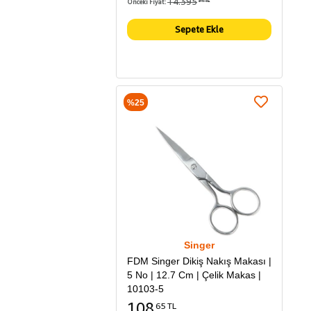
14.395
Önceki Fiyat:
94 TL
Sepete Ekle
%25
Singer
FDM Singer Dikiş Nakış Makası |
5 No | 12.7 Cm | Çelik Makas |
10103-5
108
65 TL