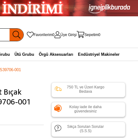
Favorilerim
0
Üye Girişi
Sepetim
0
Grubu
Ütü Grubu
Örgü Aksesuarları
Endüstriyel Makineler
j S39706-001
750 TL ve Üzeri Kargo
t Bıçak
Bedava
39706-001
Kolay iade ile daha
güvendesiniz
Sıkça Sorulan Sorular
(S.S.S)