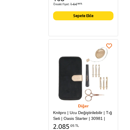
144
Önceki Fiyat:
86 TL
Sepete Ekle
Diğer
Knitpro | Ucu Değiştirilebilir | Tığ
Seti | Oasis Starter | 30981 |
2.085
05 TL