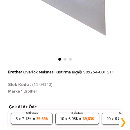
Brother
Overlok Makinesi Kıstırma Bıçağı S09234-001 511
Stok Kodu
(11.04140)
Marka
Brother
:
Çok Al Az Öde
% 3 İndirim
% 5 İndirim
% 7 İndiri
5
x 7.13₺ =
35,65₺
10
x 6.98₺ =
69,83₺
20
x 6.84₺ =
❮
❯