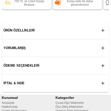
750 TL ve Üzeri Kargo
Kolay iade ile daha
Bedava
güvendesiniz
ÜRÜN ÖZELLIKLERI
YORUMLAR
(0)
ÖDEME SEÇENEKLERI
İPTAL & İADE
Kurumsal
Kategoriler
Anasayfa
Çuval Ağzı Makineler
Hakkımızda
Düz Dikiş Makineleri
Üyelik Sözleşmesi
Overlok Dikiş Makineleri