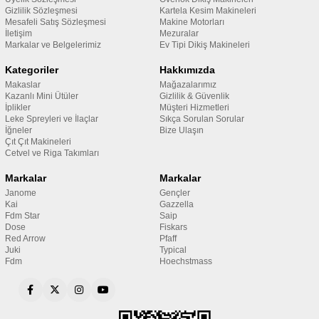
Gizlilik Sözleşmesi
Kartela Kesim Makineleri
Mesafeli Satış Sözleşmesi
Makine Motorları
İletişim
Mezuralar
Markalar ve Belgelerimiz
Ev Tipi Dikiş Makineleri
Kategoriler
Hakkımızda
Makaslar
Mağazalarımız
Kazanlı Mini Ütüler
Gizlilik & Güvenlik
İplikler
Müşteri Hizmetleri
Leke Spreyleri ve İlaçlar
Sıkça Sorulan Sorular
İğneler
Bize Ulaşın
Çıt Çıt Makineleri
Cetvel ve Riga Takımları
Markalar
Markalar
Janome
Gençler
Kai
Gazzella
Fdm Star
Saip
Dose
Fiskars
Red Arrow
Pfaff
Juki
Typical
Fdm
Hoechstmass