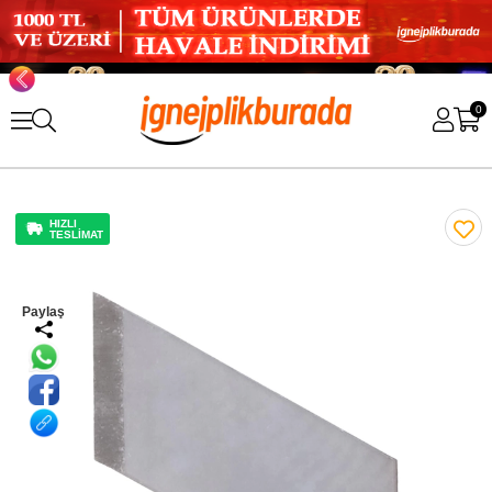
0
HIZLI
TESLİMAT
Paylaş