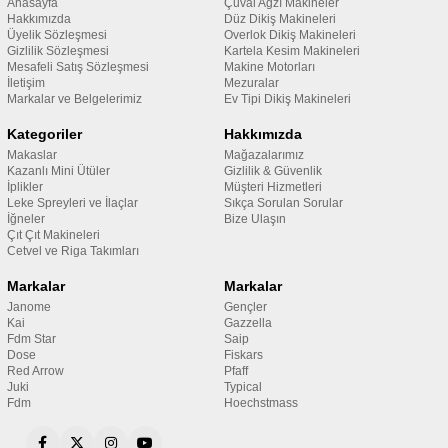
Anasayfa
Çuval Ağzı Makineler
Hakkımızda
Düz Dikiş Makineleri
Üyelik Sözleşmesi
Overlok Dikiş Makineleri
Gizlilik Sözleşmesi
Kartela Kesim Makineleri
Mesafeli Satış Sözleşmesi
Makine Motorları
İletişim
Mezuralar
Markalar ve Belgelerimiz
Ev Tipi Dikiş Makineleri
Kategoriler
Hakkımızda
Makaslar
Mağazalarımız
Kazanlı Mini Ütüler
Gizlilik & Güvenlik
İplikler
Müşteri Hizmetleri
Leke Spreyleri ve İlaçlar
Sıkça Sorulan Sorular
İğneler
Bize Ulaşın
Çıt Çıt Makineleri
Cetvel ve Riga Takımları
Markalar
Markalar
Janome
Gençler
Kai
Gazzella
Fdm Star
Saip
Dose
Fiskars
Red Arrow
Pfaff
Juki
Typical
Fdm
Hoechstmass