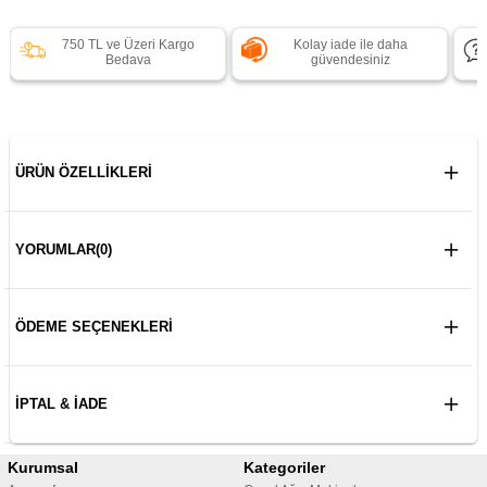
750 TL ve Üzeri Kargo
Kolay iade ile daha
Bedava
güvendesiniz
ÜRÜN ÖZELLIKLERI
YORUMLAR
(0)
ÖDEME SEÇENEKLERI
İPTAL & İADE
Kurumsal
Kategoriler