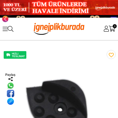
0
HIZLI
TESLİMAT
Paylaş