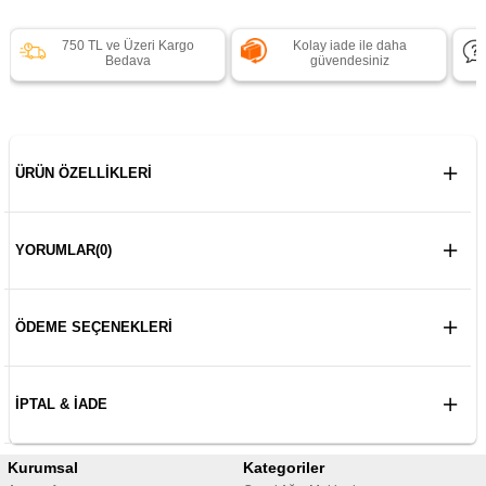
750 TL ve Üzeri Kargo
Kolay iade ile daha
Bedava
güvendesiniz
ÜRÜN ÖZELLIKLERI
YORUMLAR
(0)
ÖDEME SEÇENEKLERI
İPTAL & İADE
Kurumsal
Kategoriler