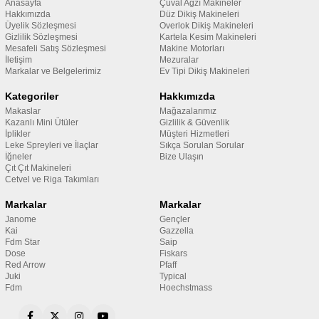
Anasayfa
Çuval Ağzı Makineler
Hakkımızda
Düz Dikiş Makineleri
Üyelik Sözleşmesi
Overlok Dikiş Makineleri
Gizlilik Sözleşmesi
Kartela Kesim Makineleri
Mesafeli Satış Sözleşmesi
Makine Motorları
İletişim
Mezuralar
Markalar ve Belgelerimiz
Ev Tipi Dikiş Makineleri
Kategoriler
Hakkımızda
Makaslar
Mağazalarımız
Kazanlı Mini Ütüler
Gizlilik & Güvenlik
İplikler
Müşteri Hizmetleri
Leke Spreyleri ve İlaçlar
Sıkça Sorulan Sorular
İğneler
Bize Ulaşın
Çıt Çıt Makineleri
Cetvel ve Riga Takımları
Markalar
Markalar
Janome
Gençler
Kai
Gazzella
Fdm Star
Saip
Dose
Fiskars
Red Arrow
Pfaff
Juki
Typical
Fdm
Hoechstmass