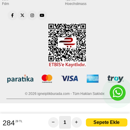
Fdm
Hoechstmass
© 2026 igneiplikburada.com - Tüm Hakları Saklıdır.
284
−
+
29 TL