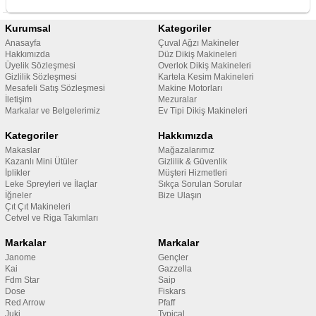
Kurumsal
Kategoriler
Anasayfa
Çuval Ağzı Makineler
Hakkımızda
Düz Dikiş Makineleri
Üyelik Sözleşmesi
Overlok Dikiş Makineleri
Gizlilik Sözleşmesi
Kartela Kesim Makineleri
Mesafeli Satış Sözleşmesi
Makine Motorları
İletişim
Mezuralar
Markalar ve Belgelerimiz
Ev Tipi Dikiş Makineleri
Kategoriler
Hakkımızda
Makaslar
Mağazalarımız
Kazanlı Mini Ütüler
Gizlilik & Güvenlik
İplikler
Müşteri Hizmetleri
Leke Spreyleri ve İlaçlar
Sıkça Sorulan Sorular
İğneler
Bize Ulaşın
Çıt Çıt Makineleri
Cetvel ve Riga Takımları
Markalar
Markalar
Janome
Gençler
Kai
Gazzella
Fdm Star
Saip
Dose
Fiskars
Red Arrow
Pfaff
Juki
Typical