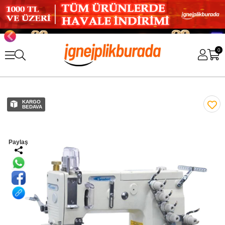
0
KARGO
BEDAVA
Paylaş