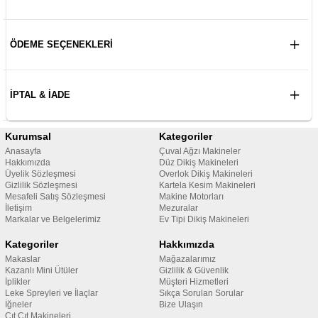
ÖDEME SEÇENEKLERI
İPTAL & İADE
Kurumsal
Kategoriler
Anasayfa
Çuval Ağzı Makineler
Hakkımızda
Düz Dikiş Makineleri
Üyelik Sözleşmesi
Overlok Dikiş Makineleri
Gizlilik Sözleşmesi
Kartela Kesim Makineleri
Mesafeli Satış Sözleşmesi
Makine Motorları
İletişim
Mezuralar
Markalar ve Belgelerimiz
Ev Tipi Dikiş Makineleri
Kategoriler
Hakkımızda
Makaslar
Mağazalarımız
Kazanlı Mini Ütüler
Gizlilik & Güvenlik
İplikler
Müşteri Hizmetleri
Leke Spreyleri ve İlaçlar
Sıkça Sorulan Sorular
İğneler
Bize Ulaşın
Çıt Çıt Makineleri