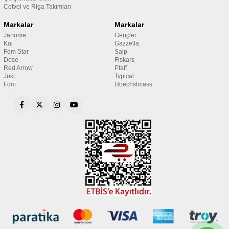
Cetvel ve Riga Takımları
Markalar
Markalar
Janome
Gençler
Kai
Gazzella
Fdm Star
Saip
Dose
Fiskars
Red Arrow
Pfaff
Juki
Typical
Fdm
Hoechstmass