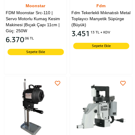
Moonstar
Fdm
FDM Moonstar Src-110 |
Fdm Tekerlekli Mıknatıslı Metal
Servo Motorlu Kumaş Kesim
Toplayıcı Manyetik Süpürge
Makinesi |Bıçak Çapı 11cm |
(Büyük)
Güç: 250W
3.451
13 TL + KDV
6.370
06 TL
Sepete Ekle
Sepete Ekle