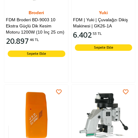
Broderi
Yuki
FDM Broderi BD-9003 10
FDM | Yuki | Çuvalağzı Dikiş
Ekstra Güçlü Dik Kesim
Makinesi | GK26-1A
Motoru 1200W (10 İnç 25 cm)
6.402
53 TL
20.897
46 TL
Sepete Ekle
Sepete Ekle