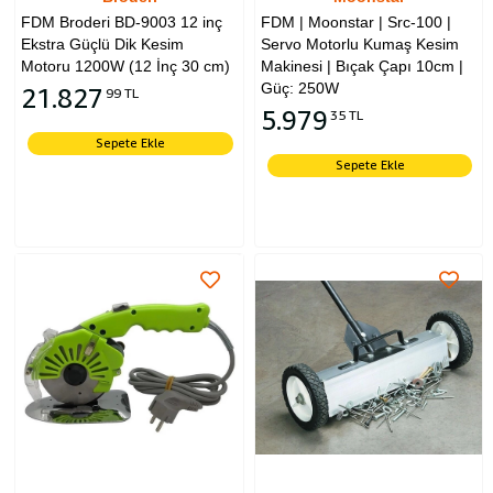
FDM Broderi BD-9003 12 inç
FDM | Moonstar | Src-100 |
Ekstra Güçlü Dik Kesim
Servo Motorlu Kumaş Kesim
Motoru 1200W (12 İnç 30 cm)
Makinesi | Bıçak Çapı 10cm |
Güç: 250W
21.827
99 TL
5.979
35 TL
Sepete Ekle
Sepete Ekle