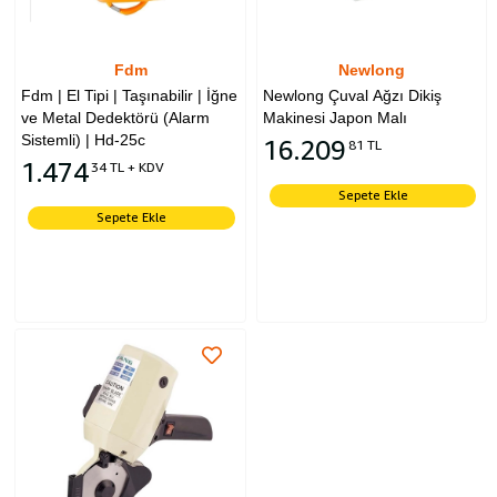
Fdm
Newlong
Fdm | El Tipi | Taşınabilir | İğne
Newlong Çuval Ağzı Dikiş
ve Metal Dedektörü (Alarm
Makinesi Japon Malı
Sistemli) | Hd-25c
16.209
81 TL
1.474
34 TL + KDV
Sepete Ekle
Sepete Ekle