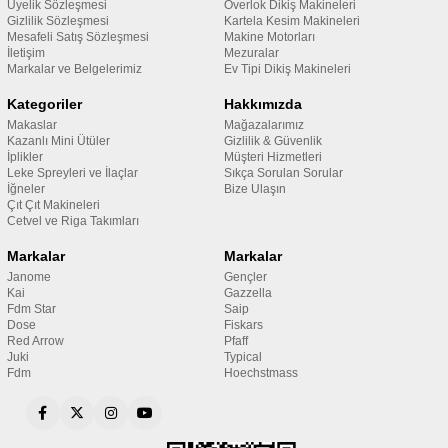
Üyelik Sözleşmesi
Overlok Dikiş Makineleri
Gizlilik Sözleşmesi
Kartela Kesim Makineleri
Mesafeli Satış Sözleşmesi
Makine Motorları
İletişim
Mezuralar
Markalar ve Belgelerimiz
Ev Tipi Dikiş Makineleri
Kategoriler
Hakkımızda
Makaslar
Mağazalarımız
Kazanlı Mini Ütüler
Gizlilik & Güvenlik
İplikler
Müşteri Hizmetleri
Leke Spreyleri ve İlaçlar
Sıkça Sorulan Sorular
İğneler
Bize Ulaşın
Çıt Çıt Makineleri
Cetvel ve Riga Takımları
Markalar
Markalar
Janome
Gençler
Kai
Gazzella
Fdm Star
Saip
Dose
Fiskars
Red Arrow
Pfaff
Juki
Typical
Fdm
Hoechstmass