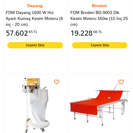
Dayang
Broderi
FDM Dayang 1600 W Hız
FDM Broderi BD-9003 Dik
Ayarlı Kumaş Kesim Motoru (8
Kesim Motoru 550w (10 İnç 25
inç - 20 cm)
cm)
57.602
19.228
85 TL
66 TL
Sepete Ekle
Sepete Ekle