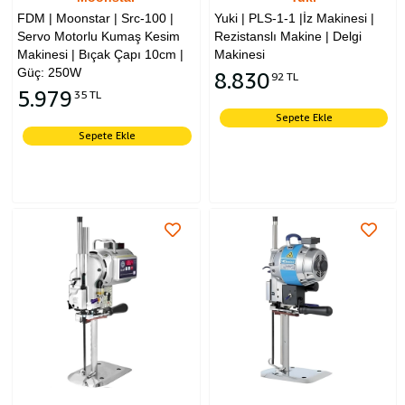
FDM | Moonstar | Src-100 |
Yuki | PLS-1-1 |İz Makinesi |
Servo Motorlu Kumaş Kesim
Rezistanslı Makine | Delgi
Makinesi | Bıçak Çapı 10cm |
Makinesi
Güç: 250W
8.830
92 TL
5.979
35 TL
Sepete Ekle
Sepete Ekle