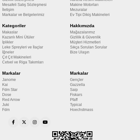
Mesafeli Satış Sözleşmesi
Makine Motorları
İletişim
Mezuralar
Markalar ve Belgelerimiz
Ev Tipi Dikiş Makineleri
Kategoriler
Hakkımızda
Makaslar
Mağazalarımız
Kazanlı Mini Ütüler
Gizlilik & Güvenlik
İplikler
Müşteri Hizmetleri
Leke Spreyleri ve İlaçlar
Sıkça Sorulan Sorular
İğneler
Bize Ulaşın
Çıt Çıt Makineleri
Cetvel ve Riga Takımları
Markalar
Markalar
Janome
Gençler
Kai
Gazzella
Fdm Star
Saip
Dose
Fiskars
Red Arrow
Pfaff
Juki
Typical
Fdm
Hoechstmass