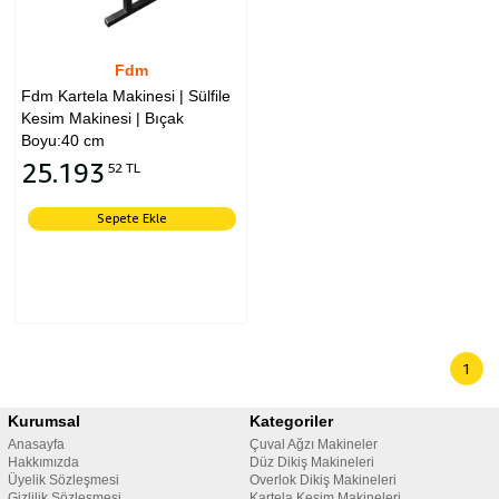
Fdm
Fdm Kartela Makinesi | Sülfile
Kesim Makinesi | Bıçak
Boyu:40 cm
25.193
52 TL
Sepete Ekle
1
Kurumsal
Kategoriler
Anasayfa
Çuval Ağzı Makineler
Hakkımızda
Düz Dikiş Makineleri
Üyelik Sözleşmesi
Overlok Dikiş Makineleri
Gizlilik Sözleşmesi
Kartela Kesim Makineleri