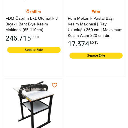
Özbilim
Fdm
FDM Özbilim Bk1 Otomatik 3
Fdm Mekanik Pastal Başı
Bıçaklı Bant Biye Kesim
Kesim Makinesi | Ray
Makinesi (65-110cm)
Uzunluğu 260 cm | Maksimum
Kesim Alanı 220 cm dir.
246.715
90 TL
17.374
80 TL
Sepete Ekle
Sepete Ekle