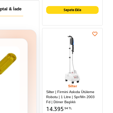
İptal & İade
Sepete Ekle
Silter
Silter | Firmini Askıda Ütüleme
Robotu | 1 Litre | Spr/Mn 2003
Fd | Döner Başlıklı
14.395
94 TL