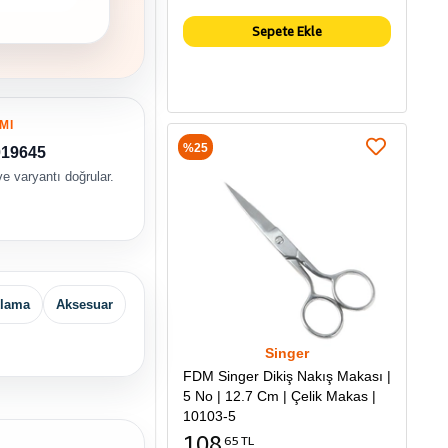
Sepete Ekle
MI
%25
019645
e varyantı doğrular.
klama
Aksesuar
Singer
FDM Singer Dikiş Nakış Makası |
5 No | 12.7 Cm | Çelik Makas |
10103-5
108
65 TL