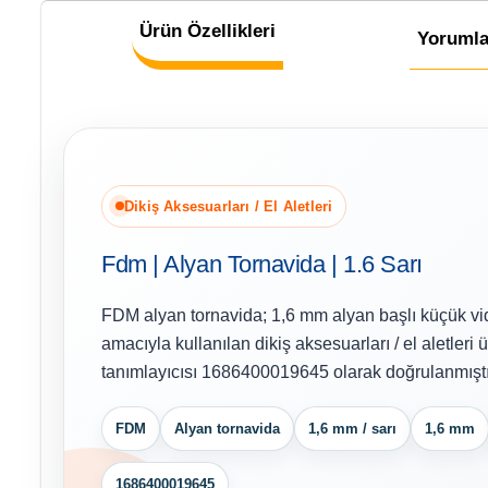
Ürün Özellikleri
Yorumla
Dikiş Aksesuarları / El Aletleri
Fdm | Alyan Tornavida | 1.6 Sarı
FDM alyan tornavida; 1,6 mm alyan başlı küçük vi
amacıyla kullanılan dikiş aksesuarları / el aletleri
tanımlayıcısı 1686400019645 olarak doğrulanmıştı
FDM
Alyan tornavida
1,6 mm / sarı
1,6 mm
1686400019645