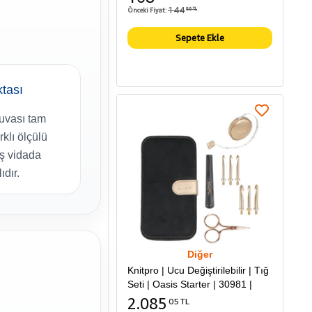
144
Önceki Fiyat:
86 TL
Sepete Ekle
ktası
yuvası tam
rklı ölçülü
ış vidada
dır.
Diğer
Knitpro | Ucu Değiştirilebilir | Tığ
Seti | Oasis Starter | 30981 |
2.085
05 TL