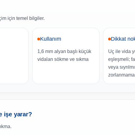
m için temel bilgiler.
Kullanım
Dikkat no
1,6 mm alyan başlı küçük
Uç ile vida 
vidaları sökme ve sıkma
eşleşmeli; fa
veya sıyrılm
zorlanmamalı
e işe yarar?
sıkma.