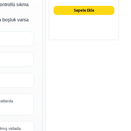
ontrollü sıkma
Sepete Ekle
a boşluk varsa
atlarda
ılmış vidada