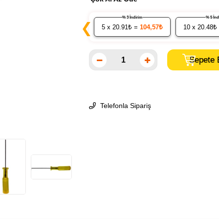
% 3 İndirim
% 5 İ
❮
5
x 20.91₺ =
104,57₺
10
x 20.48₺
Telefonla Sipariş