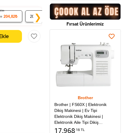
ndirim
% 7 İndirim
% 9 İndirim
❯
 =
204,82₺
20
x 20.05₺ =
401,02₺
50
x 19.62₺ =
980,98₺
Fırsat Ürünlerimiz
Brother
Brother | FS60X | Elektronik
Dikiş Makinesi | Ev Tipi
Elektronik Dikiş Makinesi |
Elektronik Aile Tipi Dikiş
Makinesi
17.968
18 TL