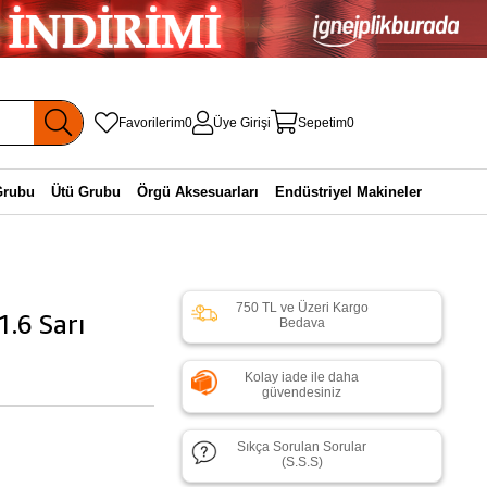
Favorilerim
0
Üye Girişi
Sepetim
0
Grubu
Ütü Grubu
Örgü Aksesuarları
Endüstriyel Makineler
750 TL ve Üzeri Kargo
1.6 Sarı
Bedava
Kolay iade ile daha
güvendesiniz
Sıkça Sorulan Sorular
(S.S.S)