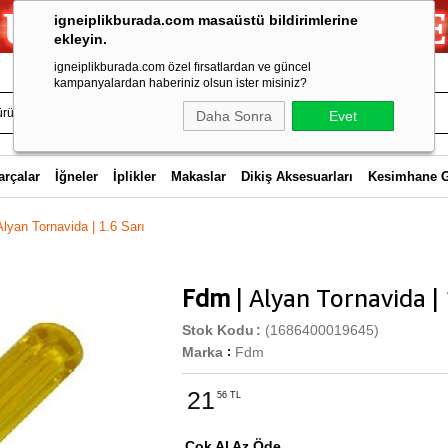
igneiplikburada.com masaüstü bildirimlerine
ekleyin.
igneiplikburada.com özel fırsatlardan ve güncel
kampanyalardan haberiniz olsun ister misiniz?
Daha Sonra
Evet
arçalar
İğneler
İplikler
Makaslar
Dikiş Aksesuarları
Kesimhane 
lyan Tornavida | 1.6 Sarı
Fdm
| Alyan Tornavida | 
Stok Kodu
(1686400019645)
Marka
Fdm
:
21
56 TL
Çok Al Az Öde