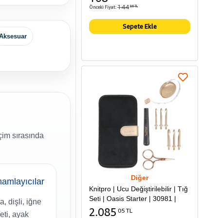
144
Önceki Fiyat:
86 TL
Sepete Ekle
Aksesuar
çim sırasında
Diğer
amlayıcılar
Knitpro | Ucu Değiştirilebilir | Tığ
Seti | Oasis Starter | 30981 |
, dişli, iğne
2.085
05 TL
eti, ayak