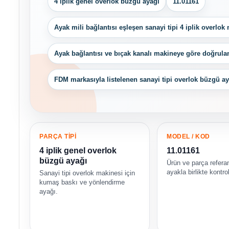
4 iplik genel overlok büzgü ayağı
11.01161
Ayak mili bağlantısı eşleşen sanayi tipi 4 iplik overlok
Ayak bağlantısı ve bıçak kanalı makineye göre doğrula
FDM markasıyla listelenen sanayi tipi overlok büzgü ay
PARÇA TİPİ
MODEL / KOD
4 iplik genel overlok
11.01161
büzgü ayağı
Ürün ve parça refera
ayakla birlikte kontrol
Sanayi tipi overlok makinesi için
kumaş baskı ve yönlendirme
ayağı.