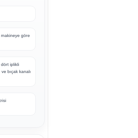
ı makineye göre
ört iplikli
ğı ve bıçak kanalı
risi