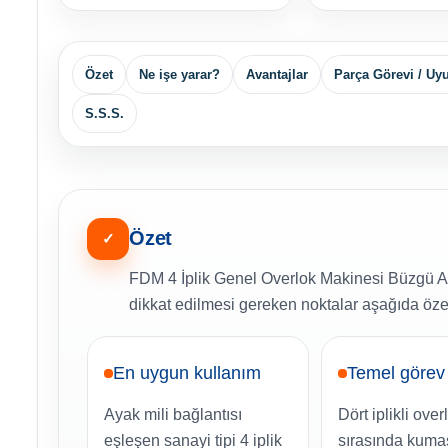
Özet
Ne işe yarar?
Avantajlar
Parça Görevi / U
S.S.S.
Özet
✓
FDM 4 İplik Genel Overlok Makinesi Büzgü Ay
dikkat edilmesi gereken noktalar aşağıda özet
En uygun kullanım
Temel görev
Ayak mili bağlantısı
Dört iplikli over
eşleşen sanayi tipi 4 iplik
sırasında kuma