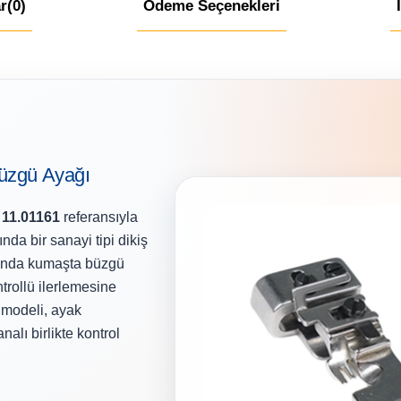
r
(0)
Ödeme Seçenekleri
Büzgü Ayağı
;
11.01161
referansıyla
ında bir sanayi tipi dikiş
rasında kumaşta büzgü
trollü ilerlemesine
 modeli, ayak
nalı birlikte kontrol