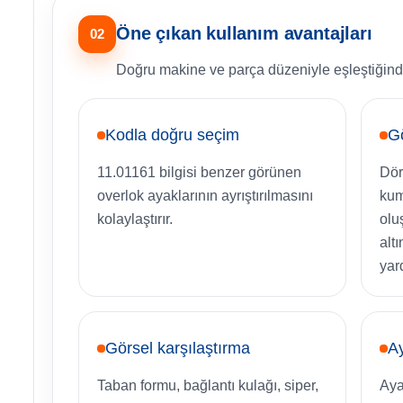
Öne çıkan kullanım avantajları
02
Doğru makine ve parça düzeniyle eşleştiğinde d
Kodla doğru seçim
Gö
11.01161 bilgisi benzer görünen
Dört
overlok ayaklarının ayrıştırılmasını
kum
kolaylaştırır.
olu
alt
yar
Görsel karşılaştırma
Ay
Taban formu, bağlantı kulağı, siper,
Aya