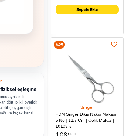
Sepete Ekle
%25
UK
fiziksel eşleşme
ında ayak mili
an dört iplikli overlok
Singer
irtilir; uygun dişli,
bağı ve bıçak kanalı
FDM Singer Dikiş Nakış Makası |
5 No | 12.7 Cm | Çelik Makas |
10103-5
108
65 TL