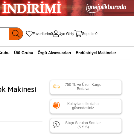
Favorilerim
0
Üye Girişi
Sepetim
0
Grubu
Ütü Grubu
Örgü Aksesuarları
Endüstriyel Makineler
750 TL ve Üzeri Kargo
ok Makinesi
Bedava
Kolay iade ile daha
güvendesiniz
Sıkça Sorulan Sorular
(S.S.S)