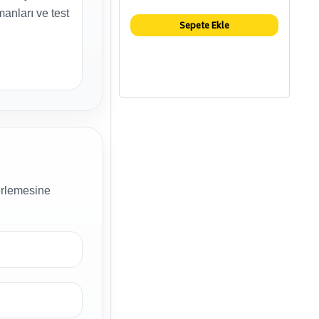
manları ve test
Sepete Ekle
lerlemesine