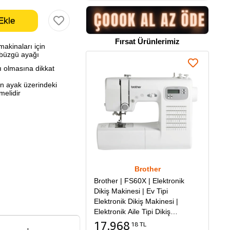
Fırsat Ürünlerimiz
makinaları için
ı büzgü ayağı
ı olmasına dikkat
en ayak üzerindeki
melidir
Brother
Brother | FS60X | Elektronik
Dikiş Makinesi | Ev Tipi
Elektronik Dikiş Makinesi |
Elektronik Aile Tipi Dikiş
Makinesi
17.968
18 TL