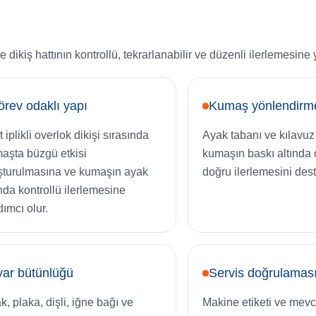
ikiş hattının kontrollü, tekrarlanabilir ve düzenli ilerlemesine 
rev odaklı yapı
Kumaş yönlendirm
 iplikli overlok dikişi sırasında
Ayak tabanı ve kılavuz
aşta büzgü etkisi
kumaşın baskı altında d
şturulmasına ve kumaşın ayak
doğru ilerlemesini dest
ında kontrollü ilerlemesine
dımcı olur.
ar bütünlüğü
Servis doğrulamas
k, plaka, dişli, iğne bağı ve
Makine etiketi ve mevc