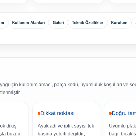
yum
Kullanım Alanları
Galeri
Teknik Özellikler
Kurulum
ağı için kullanım amacı, parça kodu, uyumluluk koşulları ve se
lenmiştir.
Dikkat noktası
Doğru tam
lok dikişi
Ayak adı ve iplik sayısı tek
Uyumlu plaka
şta büzgü
başına yeterli değildir;
bağı, bıçak s