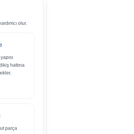
yardımcı olur.
e
 yapısı
ikiş hattına
ekler.
ı
ut parça