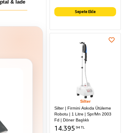
İptal & İade
Sepete Ekle
Silter
Silter | Firmini Askıda Ütüleme
Robotu | 1 Litre | Spr/Mn 2003
Fd | Döner Başlıklı
14.395
94 TL