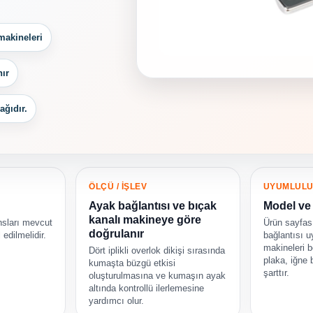
 makineleri
nır
ağıdır.
ÖLÇÜ / İŞLEV
UYUMLUL
Ayak bağlantısı ve bıçak
Model ve 
kanalı makineye göre
nsları mevcut
Ürün sayfas
doğrulanır
 edilmelidir.
bağlantısı uy
makineleri bel
Dört iplikli overlok dikişi sırasında
plaka, iğne 
kumaşta büzgü etkisi
şarttır.
oluşturulmasına ve kumaşın ayak
altında kontrollü ilerlemesine
yardımcı olur.