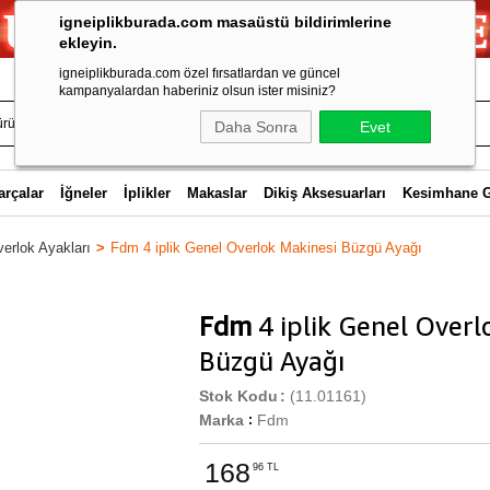
igneiplikburada.com masaüstü bildirimlerine
ekleyin.
igneiplikburada.com özel fırsatlardan ve güncel
kampanyalardan haberiniz olsun ister misiniz?
Daha Sonra
Evet
arçalar
İğneler
İplikler
Makaslar
Dikiş Aksesuarları
Kesimhane 
erlok Ayakları
Fdm 4 iplik Genel Overlok Makinesi Büzgü Ayağı
Fdm
4 iplik Genel Overl
Büzgü Ayağı
Stok Kodu
(11.01161)
Marka
Fdm
:
168
96 TL