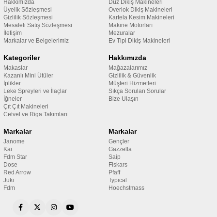
Hakkımızda
Düz Dikiş Makineleri
Üyelik Sözleşmesi
Overlok Dikiş Makineleri
Gizlilik Sözleşmesi
Kartela Kesim Makineleri
Mesafeli Satış Sözleşmesi
Makine Motorları
İletişim
Mezuralar
Markalar ve Belgelerimiz
Ev Tipi Dikiş Makineleri
Kategoriler
Hakkımızda
Makaslar
Mağazalarımız
Kazanlı Mini Ütüler
Gizlilik & Güvenlik
İplikler
Müşteri Hizmetleri
Leke Spreyleri ve İlaçlar
Sıkça Sorulan Sorular
İğneler
Bize Ulaşın
Çıt Çıt Makineleri
Cetvel ve Riga Takımları
Markalar
Markalar
Janome
Gençler
Kai
Gazzella
Fdm Star
Saip
Dose
Fiskars
Red Arrow
Pfaff
Juki
Typical
Fdm
Hoechstmass