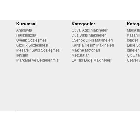
Kurumsal
Kategoriler
Katego
Anasayfa
Çuval Ağzı Makineler
Makasl
Hakkımızda
Düz Dikiş Makineleri
Kazanlı
Üyelik Sözleşmesi
Overlok Dikiş Makineleri
İplikler
Gizlilik Sözleşmesi
Kartela Kesim Makineleri
Leke Sp
Mesafeli Satış Sözleşmesi
Makine Motorları
İğneler
İletişim
Mezuralar
Çıt Çıt 
Markalar ve Belgelerimiz
Ev Tipi Dikiş Makineleri
Cetvel 