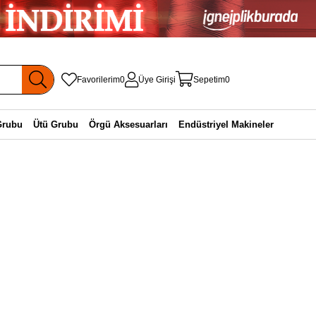
Favorilerim
0
Üye Girişi
Sepetim
0
Grubu
Ütü Grubu
Örgü Aksesuarları
Endüstriyel Makineler