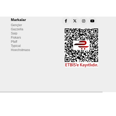
Markalar
Gençler
Gazzella
Saip
Fiskars
Pfaff
Typical
Hoechstmass