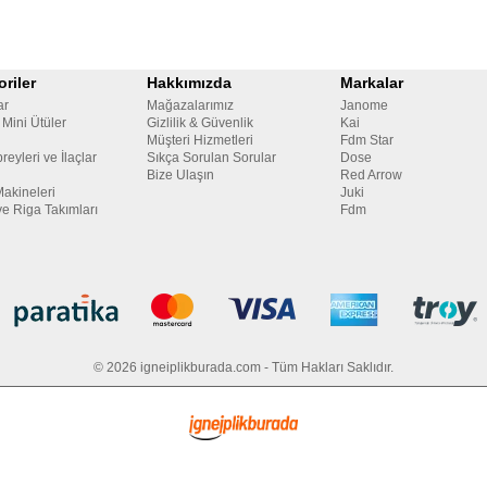
riler
Hakkımızda
Markalar
ar
Mağazalarımız
Janome
 Mini Ütüler
Gizlilik & Güvenlik
Kai
Müşteri Hizmetleri
Fdm Star
reyleri ve İlaçlar
Sıkça Sorulan Sorular
Dose
Bize Ulaşın
Red Arrow
Makineleri
Juki
ve Riga Takımları
Fdm
© 2026 igneiplikburada.com - Tüm Hakları Saklıdır.