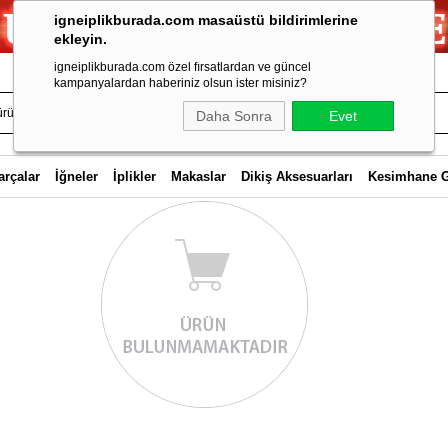
igneiplikburada.com masaüstü bildirimlerine
ekleyin.
igneiplikburada.com özel fırsatlardan ve güncel
kampanyalardan haberiniz olsun ister misiniz?
Daha Sonra
Evet
arçalar
İğneler
İplikler
Makaslar
Dikiş Aksesuarları
Kesimhane 