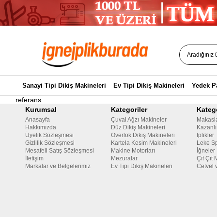
Sanayi Tipi Dikiş Makineleri
Ev Tipi Dikiş Makineleri
Yedek P
referans
Kurumsal
Kategoriler
Katego
Anasayfa
Çuval Ağzı Makineler
Makasl
Hakkımızda
Düz Dikiş Makineleri
Kazanlı
Üyelik Sözleşmesi
Overlok Dikiş Makineleri
İplikler
Gizlilik Sözleşmesi
Kartela Kesim Makineleri
Leke Sp
Mesafeli Satış Sözleşmesi
Makine Motorları
İğneler
İletişim
Mezuralar
Çıt Çıt 
Markalar ve Belgelerimiz
Ev Tipi Dikiş Makineleri
Cetvel 