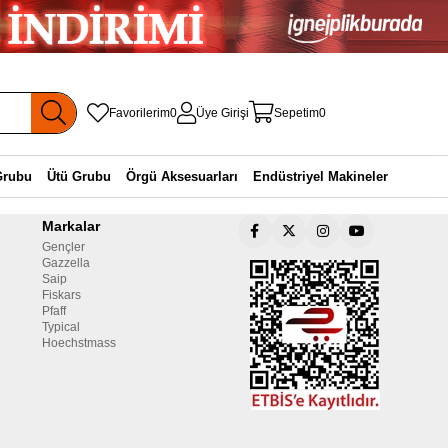
Favorilerim
0
Üye Girişi
Sepetim
0
Grubu
Ütü Grubu
Örgü Aksesuarları
Endüstriyel Makineler
Markalar
Gençler
Gazzella
Saip
Fiskars
Pfaff
Typical
Hoechstmass