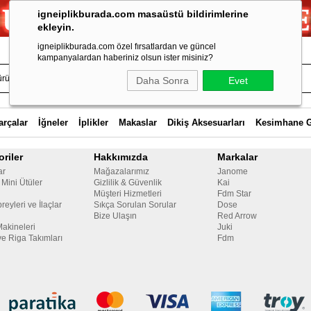
igneiplikburada.com masaüstü bildirimlerine
ekleyin.
igneiplikburada.com özel fırsatlardan ve güncel
kampanyalardan haberiniz olsun ister misiniz?
Daha Sonra
Evet
arçalar
İğneler
İplikler
Makaslar
Dikiş Aksesuarları
Kesimhane 
riler
Hakkımızda
Markalar
ar
Mağazalarımız
Janome
 Mini Ütüler
Gizlilik & Güvenlik
Kai
Müşteri Hizmetleri
Fdm Star
reyleri ve İlaçlar
Sıkça Sorulan Sorular
Dose
Bize Ulaşın
Red Arrow
Makineleri
Juki
ve Riga Takımları
Fdm