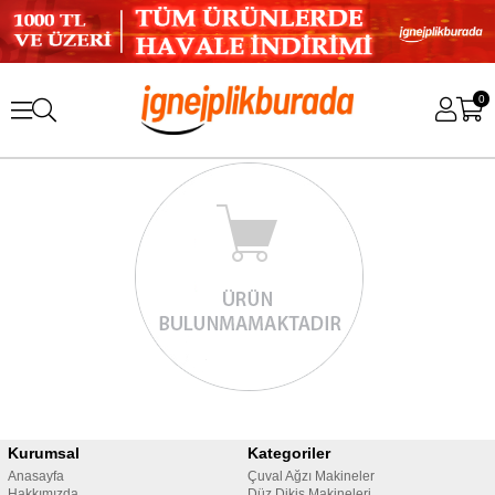
0
Kurumsal
Kategoriler
Anasayfa
Çuval Ağzı Makineler
Hakkımızda
Düz Dikiş Makineleri