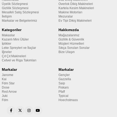
Üyelik Sözleşmesi
Overlok Dikiş Makineleri
Gizlilik Sözleşmesi
Kartela Kesim Makineleri
Mesafeli Satış Sözleşmesi
Makine Motorları
İletişim
Mezuralar
Markalar ve Belgelerimiz
Ev Tipi Dikiş Makineleri
Kategoriler
Hakkımızda
Makaslar
Mağazalarımız
Kazanlı Mini Ütüler
Gizlilik & Güvenlik
İplikler
Müşteri Hizmetleri
Leke Spreyleri ve İlaçlar
Sıkça Sorulan Sorular
İğneler
Bize Ulaşın
Çıt Çıt Makineleri
Cetvel ve Riga Takımları
Markalar
Markalar
Janome
Gençler
Kai
Gazzella
Fdm Star
Saip
Dose
Fiskars
Red Arrow
Pfaff
Juki
Typical
Fdm
Hoechstmass