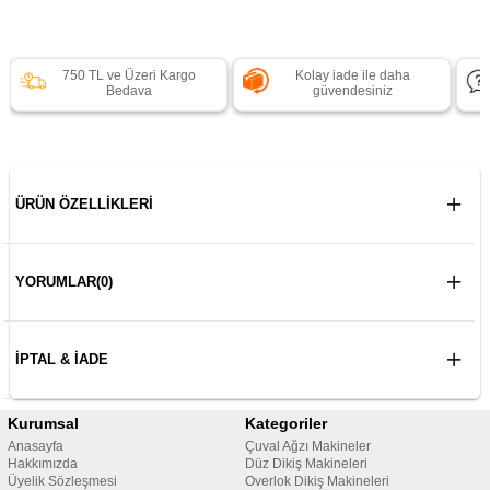
750 TL ve Üzeri Kargo
Kolay iade ile daha
Bedava
güvendesiniz
ÜRÜN ÖZELLIKLERI
YORUMLAR
(0)
İPTAL & İADE
Kurumsal
Kategoriler
Anasayfa
Çuval Ağzı Makineler
Hakkımızda
Düz Dikiş Makineleri
Üyelik Sözleşmesi
Overlok Dikiş Makineleri