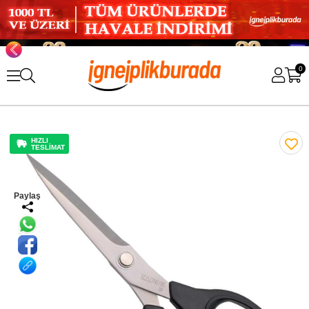
0
HIZLI
TESLİMAT
Paylaş