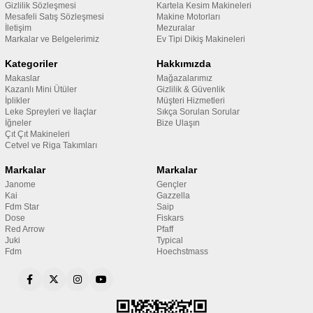
Gizlilik Sözleşmesi
Kartela Kesim Makineleri
Mesafeli Satış Sözleşmesi
Makine Motorları
İletişim
Mezuralar
Markalar ve Belgelerimiz
Ev Tipi Dikiş Makineleri
Kategoriler
Hakkımızda
Makaslar
Mağazalarımız
Kazanlı Mini Ütüler
Gizlilik & Güvenlik
İplikler
Müşteri Hizmetleri
Leke Spreyleri ve İlaçlar
Sıkça Sorulan Sorular
İğneler
Bize Ulaşın
Çıt Çıt Makineleri
Cetvel ve Riga Takımları
Markalar
Markalar
Janome
Gençler
Kai
Gazzella
Fdm Star
Saip
Dose
Fiskars
Red Arrow
Pfaff
Juki
Typical
Fdm
Hoechstmass