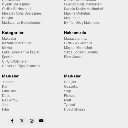
Üyelik Sözleşmesi
Overlok Dikiş Makineleri
Gizlilik Sözleşmesi
Kartela Kesim Makineleri
Mesafeli Satış Sözleşmesi
Makine Motorları
İletişim
Mezuralar
Markalar ve Belgelerimiz
Ev Tipi Dikiş Makineleri
Kategoriler
Hakkımızda
Makaslar
Mağazalarımız
Kazanlı Mini Ütüler
Gizlilik & Güvenlik
İplikler
Müşteri Hizmetleri
Leke Spreyleri ve İlaçlar
Sıkça Sorulan Sorular
İğneler
Bize Ulaşın
Çıt Çıt Makineleri
Cetvel ve Riga Takımları
Markalar
Markalar
Janome
Gençler
Kai
Gazzella
Fdm Star
Saip
Dose
Fiskars
Red Arrow
Pfaff
Juki
Typical
Fdm
Hoechstmass