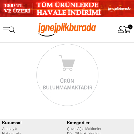
0
Kurumsal
Kategoriler
Anasayfa
Çuval Ağzı Makineler
Hakkımızda
Düz Dikiş Makineleri