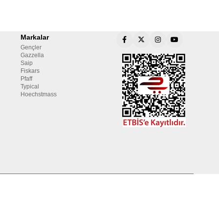
Markalar
Gençler
Gazzella
Saip
Fiskars
Pfaff
Typical
Hoechstmass