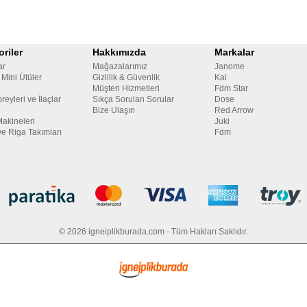
riler
Hakkımızda
Markalar
ar
Mağazalarımız
Janome
 Mini Ütüler
Gizlilik & Güvenlik
Kai
Müşteri Hizmetleri
Fdm Star
reyleri ve İlaçlar
Sıkça Sorulan Sorular
Dose
Bize Ulaşın
Red Arrow
Makineleri
Juki
ve Riga Takımları
Fdm
© 2026 igneiplikburada.com - Tüm Hakları Saklıdır.