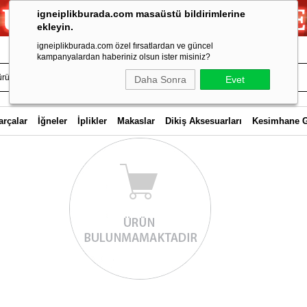
igneiplikburada.com masaüstü bildirimlerine
ekleyin.
igneiplikburada.com özel fırsatlardan ve güncel
kampanyalardan haberiniz olsun ister misiniz?
Daha Sonra
Evet
arçalar
İğneler
İplikler
Makaslar
Dikiş Aksesuarları
Kesimhane 