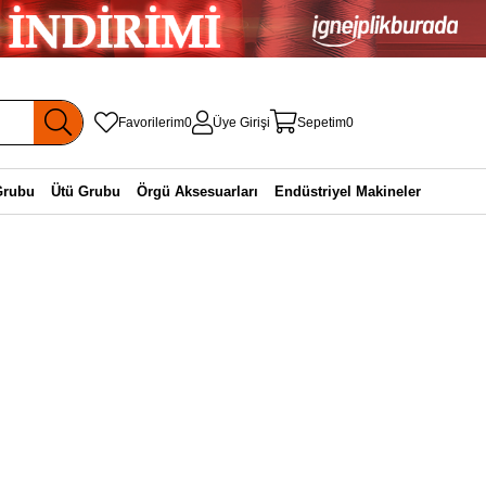
Favorilerim
0
Üye Girişi
Sepetim
0
Grubu
Ütü Grubu
Örgü Aksesuarları
Endüstriyel Makineler