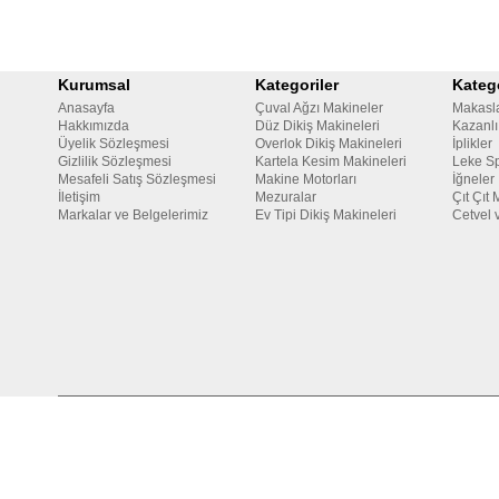
Kurumsal
Kategoriler
Katego
Anasayfa
Çuval Ağzı Makineler
Makasl
Hakkımızda
Düz Dikiş Makineleri
Kazanlı
Üyelik Sözleşmesi
Overlok Dikiş Makineleri
İplikler
Gizlilik Sözleşmesi
Kartela Kesim Makineleri
Leke Sp
Mesafeli Satış Sözleşmesi
Makine Motorları
İğneler
İletişim
Mezuralar
Çıt Çıt 
Markalar ve Belgelerimiz
Ev Tipi Dikiş Makineleri
Cetvel 