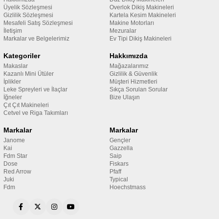
Üyelik Sözleşmesi
Overlok Dikiş Makineleri
Gizlilik Sözleşmesi
Kartela Kesim Makineleri
Mesafeli Satış Sözleşmesi
Makine Motorları
İletişim
Mezuralar
Markalar ve Belgelerimiz
Ev Tipi Dikiş Makineleri
Kategoriler
Hakkımızda
Makaslar
Mağazalarımız
Kazanlı Mini Ütüler
Gizlilik & Güvenlik
İplikler
Müşteri Hizmetleri
Leke Spreyleri ve İlaçlar
Sıkça Sorulan Sorular
İğneler
Bize Ulaşın
Çıt Çıt Makineleri
Cetvel ve Riga Takımları
Markalar
Markalar
Janome
Gençler
Kai
Gazzella
Fdm Star
Saip
Dose
Fiskars
Red Arrow
Pfaff
Juki
Typical
Fdm
Hoechstmass