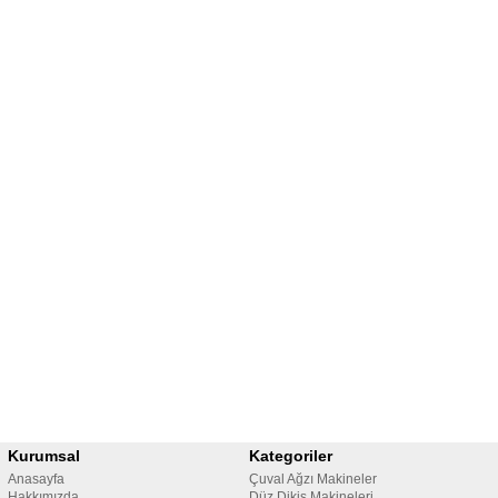
Kurumsal
Kategoriler
Anasayfa
Çuval Ağzı Makineler
Hakkımızda
Düz Dikiş Makineleri